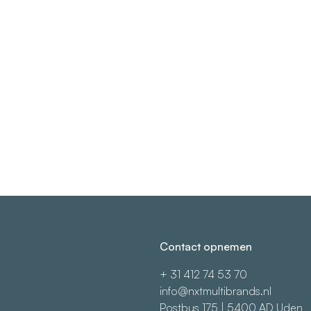
Contact opnemen
+ 31 412 74 53 70
info@nxtmultibrands.nl
Postbus 175 | 5400 AD Uden