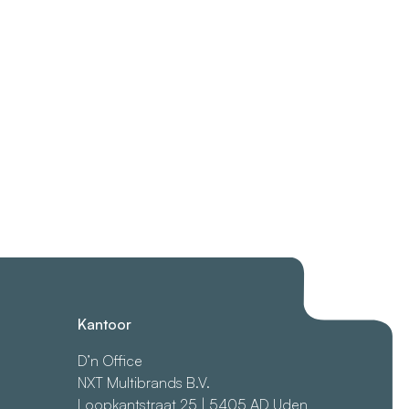
Kantoor
D’n Office
NXT Multibrands B.V.
Loopkantstraat 25 | 5405 AD Uden