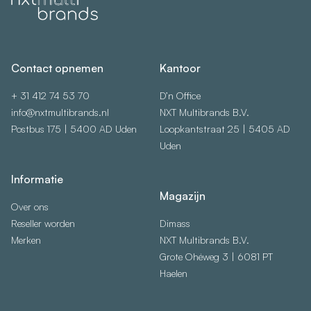
Contact opnemen
Kantoor
+ 31 412 74 53 70
D’n Office
info@nxtmultibrands.nl
NXT Multibrands B.V.
Postbus 175 | 5400 AD Uden
Loopkantstraat 25 | 5405 AD
Uden
Informatie
Magazijn
Over ons
Reseller worden
Dimass
Merken
NXT Multibrands B.V.
Grote Ohéweg 3 | 6081 PT
Haelen