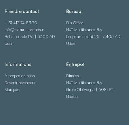
Prendre contact
Bureau
+ 31 412 74 53 70
D’n Office
info@nxtmultibrands.nl
NXT Multibrands B.V.
Boîte postale 175 | 5400 AD
Loopkantstraat 25 | 5405 AD
Uden
Uden
Informations
Entrepôt
À propos de nous
Dimass
Devenir revendeur
NXT Multibrands B.V.
Marques
Grote Ohéweg 3 | 6081 PT
Haelen