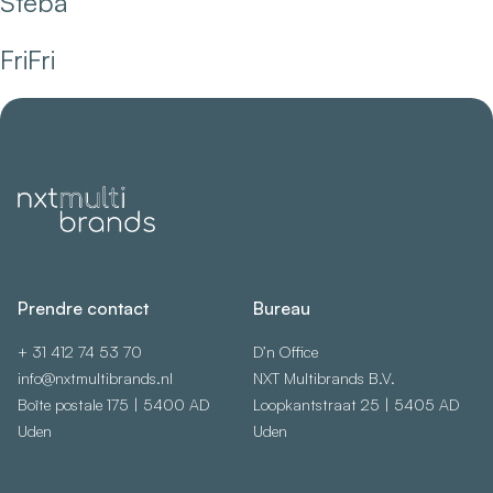
Steba
FriFri
Prendre contact
Bureau
+ 31 412 74 53 70
D’n Office
info@nxtmultibrands.nl
NXT Multibrands B.V.
Boîte postale 175 | 5400 AD
Loopkantstraat 25 | 5405 AD
Uden
Uden