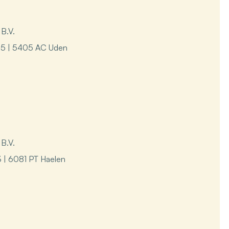
B.V.
25 | 5405 AC Uden
B.V.
 | 6081 PT Haelen