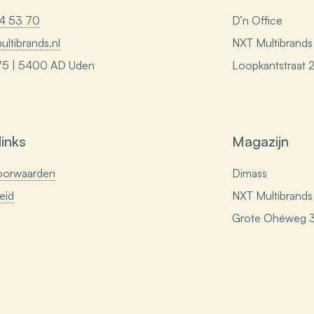
74 53 70
D’n Office
ltibrands.nl
NXT Multibrands 
75 | 5400 AD Uden
Loopkantstraat 
links
Magazijn
oorwaarden
Dimass
eid
NXT Multibrands 
Grote Ohéweg 3