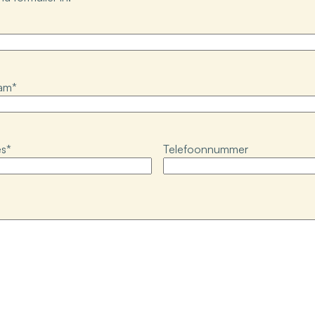
aam
*
es
*
Telefoonnummer