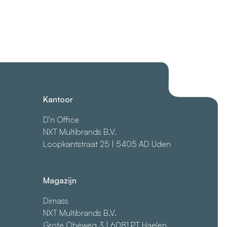
Kantoor
D’n Office
NXT Multibrands B.V.
Loopkantstraat 25 | 5405 AD Uden
Magazijn
Dimass
NXT Multibrands B.V.
Grote Ohéweg 3 | 6081 PT Haelen